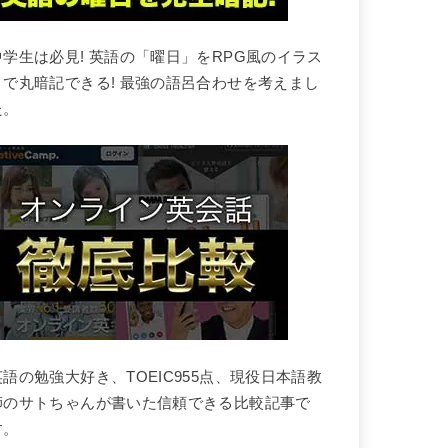
中学生は必見! 英語の「曜日」をRPG風のイラス
トで丸暗記できる! 最強の語呂合わせを考えまし
た。
英語の勉強大好き、TOEIC955点、現役日本語教
師のサトちゃんが書いた信頼できる比較記事で
す。