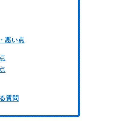
点・悪い点
い点
い点
ある質問