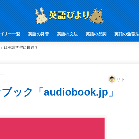
ゴリー一覧
英語の発音
英語の文法
英語の品詞
英語の勉強
.jp」は英語学習に最適？
。
サト
ック「audiobook.jp」