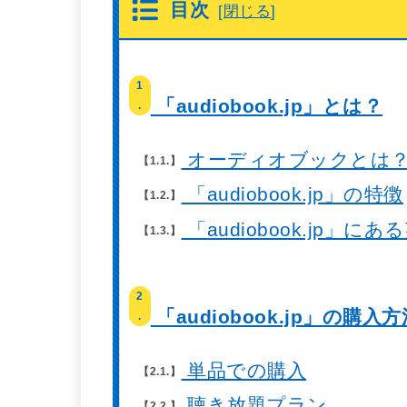
目次
[
閉じる
]
1
「audiobook.jp」とは？
.
オーディオブックとは
1.1.
「audiobook.jp」の特徴
1.2.
「audiobook.jp」
1.3.
2
「audiobook.jp」の購入
.
単品での購入
2.1.
聴き放題プラン
2.2.