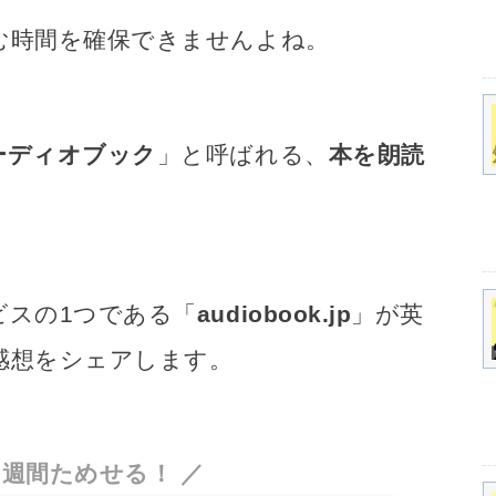
む時間を確保できませんよね。
ーディオブック
」と呼ばれる、
本を朗読
ビスの1つである「
audiobook.jp
」が英
感想をシェアします。
2週間ためせる！