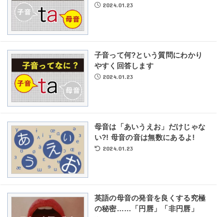
2024.01.23
子音って何?という質問にわかり
やすく回答します
2024.01.23
母音は「あいうえお」だけじゃな
い?! 母音の音は無数にあるよ!
2024.01.23
英語の母音の発音を良くする究極
の秘密……「円唇」「非円唇」