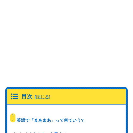
目次
[
閉じる
]
1
英語で「まあまあ」って何ていう?
.