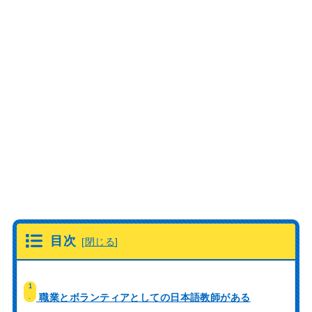
目次
[
閉じる
]
1
職業とボランティアとしての日本語教師がある
.