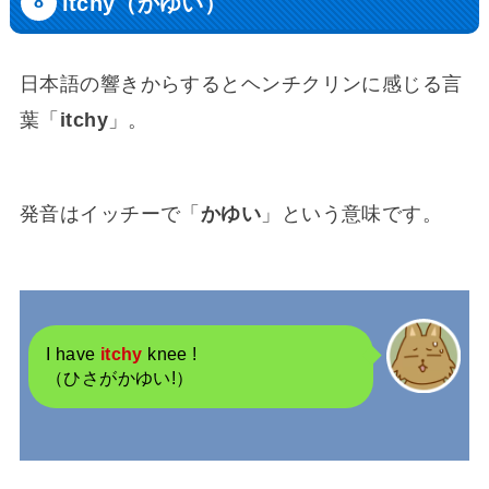
itchy（かゆい）
日本語の響きからするとヘンチクリンに感じる言
葉「
itchy
」。
発音はイッチーで「
かゆい
」という意味です。
I have
itchy
knee !
（ひさがかゆい!）