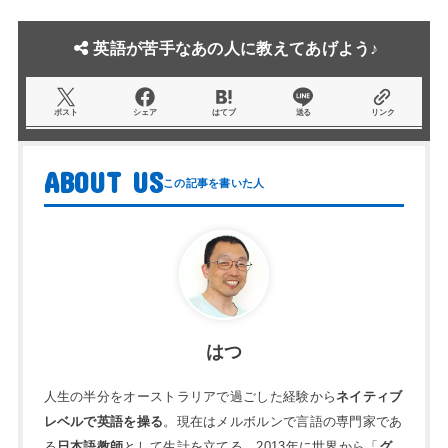
英語が苦手なあの人に教えてあげよう♪
ポスト
シェア
はてブ
送る
リンク
ABOUT US
はつ
人生の半分をオーストラリアで過ごした経験から
ネイティブ
レベルで英語を操る
。現在はメルボルンで言語の専門家であ
る
日本語教師
として生計を立てる。2013年に世界から「
グ