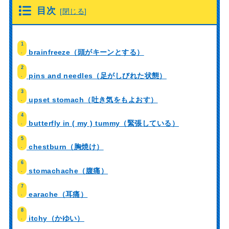
目次
[
閉じる
]
1
brainfreeze（頭がキーンとする）
.
2
pins and needles（足がしびれた状態）
.
3
upset stomach（吐き気をもよおす）
.
4
butterfly in ( my ) tummy（緊張している）
.
5
chestburn（胸焼け）
.
6
stomachache（腹痛）
.
7
earache（耳痛）
.
8
itchy（かゆい）
.