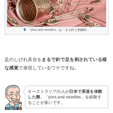
「pins and needles」は「まち針と刺繍針」
足のしびれ具合を
まるで針で足を刺されている様
な感覚
で表現しているワケですね。
オーストラリアの人が
日本で茶道を体験
した際
、「pins and needles」を経験す
ることが多いです。