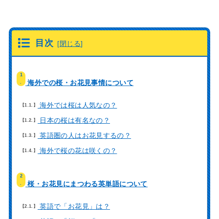
目次
[
閉じる
]
1
海外での桜・お花見事情について
.
海外では桜は人気なの？
1.1.
日本の桜は有名なの？
1.2.
英語圏の人はお花見するの？
1.3.
海外で桜の花は咲くの？
1.4.
2
桜・お花見にまつわる英単語について
.
英語で「お花見」は？
2.1.