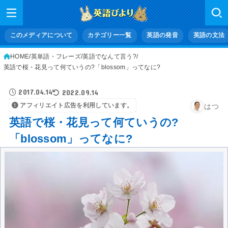
このメディアについて
カテゴリー一覧
英語の発音
英語の文法
HOME
英単語・フレーズ
英語でなんて言う?
英語で桜・花見って何ていうの?「blossom」ってなに?
2017.04.14
2022.09.14
アフィリエイト広告を利用しています。
はつ
英語で桜・花見って何ていうの?
「blossom」ってなに?