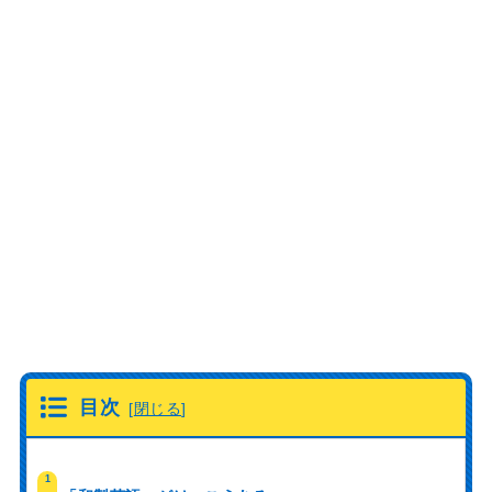
目次
[
閉じる
]
1