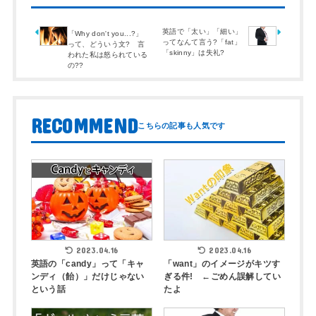
英語で「太い」「細い」
「Why don't you...?」
ってなんて言う?「fat」
って、どういう文? 言
「skinny」は失礼?
われた私は怒られている
の??
RECOMMEND
2023.04.16
2023.04.16
英語の「candy」って「キャ
「want」のイメージがキツす
ンディ（飴）」だけじゃない
ぎる件! ←ごめん誤解してい
という話
たよ