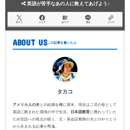
英語が苦手なあの人に教えてあげよう♪
ポスト
シェア
はてブ
送る
リンク
ABOUT US
タカコ
アメリカ人の夫
との結婚を機に渡米。現在は二児の母として
英語に囲まれた環境の中で生活。
日本語教育
に携わっていた
ため言語への視点が鋭く、元・英会話教師の夫とのやりとり
から生まれる記事が秀逸。