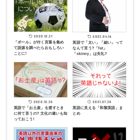
2020.12.31
2023.04.16
「ボール」が付く言葉を集め
英語で「太い」「細い」って
て語源を調べたらおもしろい
なんて言う?「fat」
ことに!
「skinny」は失礼?
2020.12.30
2021.07.30
英語で「お土産」を渡すとき
英語に見える「和製英語」ま
に何て言うの? 文化の違いも知
とめ
っておこう!