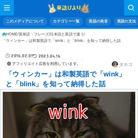
このメディアについて
カテゴリー一覧
英語の発音
英語の文法
HOME
英単語・フレーズ
日本語と英語で違う
「ウィンカー」は和製英語で「wink」と「blink」を知って納得した話
2016.02.01
2023.04.16
アフィリエイト広告を利用しています。
タカコ
「ウィンカー」は和製英語で「wink」
と「blink」を知って納得した話