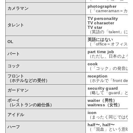
photographer
カメラマン
（「cameraman＝
TV personality
TV character
タレント
TV star
（英語の「talent」
英語にはない
OL
（「office＝オフィ
part time job
パート
（ただし、日本のよう
cook
コック
（「コック」の発音は卑
フロント
reception
（ホテルなどの受付）
（ホテルで「front de
security guard
ガードマン
（略して「guard」と
ボーイ
waiter（男性）
（レストランの給仕係）
waitress（女性）
icon
アイドル
（まったく同じではないが
half〜, half〜
ハーフ
（「混血」という意味では使えな