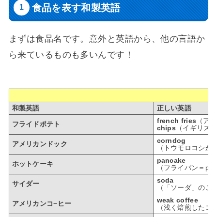
食品を表す和製英語
まずは食品名です。意外と英語から、他の言語か
ら来ているものも多いんです！
和製英語
正しい英語
french fries
（ア
フライドポテト
chips
（イギリス
corndog
アメリカンドック
（トウモロコシが
pancake
ホットケーキ
（フライパン＝pa
soda
サイダー
（「ソーダ」のこと
weak coffee
アメリカンコ−ヒー
（浅く焙煎したコー