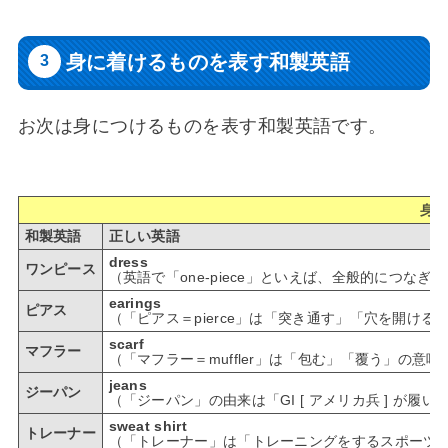
身に着けるものを表す和製英語
お次は身につけるものを表す和製英語です。
身
和製英語
正しい英語
dress
ワンピース
（英語で「one-piece」といえば、全般的につなぎ
earings
ピアス
（「ピアス＝pierce」は「突き通す」「穴を開ける」と
scarf
マフラー
（「マフラー＝muffler」は「包む」「覆う」の意味の
jeans
ジーパン
（「ジーパン」の由来は「GI [ アメリカ兵 ] が履
sweat shirt
トレーナー
（「トレーナー」は「トレーニングをするスポーツ