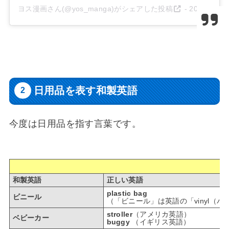
ヨス漫画さん(@yos_manga)がシェアした投稿
-
2018年 9月月27日午前6時03分PDT
日用品を表す和製英語
今度は日用品を指す言葉です。
和製英語
正しい英語
plastic bag
ビニール
（「ビニール」は英語の「vinyl
stroller
（アメリカ英語）
ベビーカー
buggy
（イギリス英語）