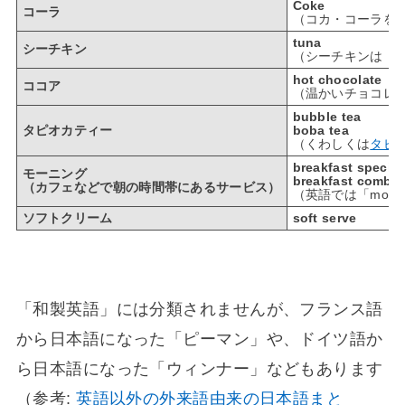
Coke
コーラ
（コカ・コーラを「C
tuna
シーチキン
（シーチキンは「
hot chocolate
ココア
（温かいチョコレー
bubble tea
タピオカティー
boba tea
（くわしくは
タピ
breakfast special
モーニング
breakfast combo
（カフェなどで朝の時間帯にあるサービス）
（英語では「mor
ソフトクリーム
soft serve
「和製英語」には分類されませんが、フランス語
から日本語になった「ピーマン」や、ドイツ語か
ら日本語になった「ウィンナー」などもあります
（参考:
英語以外の外来語由来の日本語まと