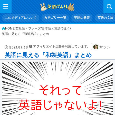
このメディアについて
カテゴリー一覧
英語の発音
英語の文法
HOME
英単語・フレーズ
日本語と英語で違う
英語に見える「和製英語」まとめ
アフィリエイト広告を利用しています。
2021.07.30
サッシ
英語に見える「和製英語」まとめ