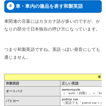
車・車内の備品を表す和製英語
車関連の言葉にはカタカナ語が多いのですが、か
なりの部分で日本独自の呼び方になっています。
つまり和製英語ですね。英語っぽい発音にしても
通じません。
車・
和製英語
正しい英語
motorcycle
オートバイ
（「auto（自動）」＋「bi
police car
パトカー
（英語でも「patrol c