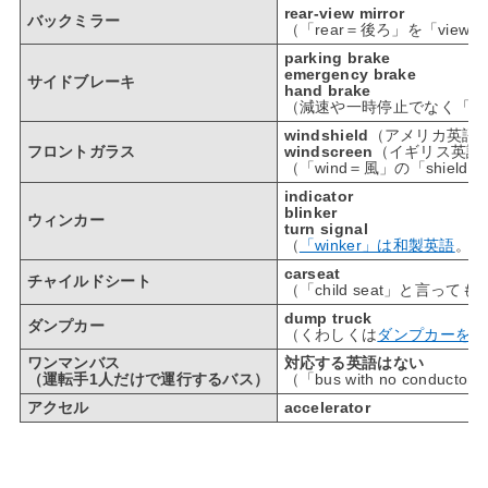
rear-view mirror
バックミラー
（「rear＝後ろ」を「vie
parking brake
emergency brake
サイドブレーキ
hand brake
（減速や一時停止でなく「pa
windshield
（アメリカ英語
フロントガラス
windscreen
（イギリス英語
（「wind＝風」の「shiel
indicator
blinker
ウィンカー
turn signal
（
「winker」は和製英語
。「
carseat
チャイルドシート
（「child seat」と言っても
dump truck
ダンプカー
（くわしくは
ダンプカーを英
ワンマンバス
対応する英語はない
（運転手1人だけで運行するバス）
（「bus with no co
アクセル
accelerator