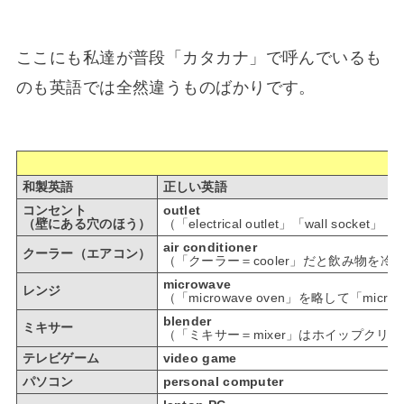
ここにも私達が普段「カタカナ」で呼んでいるも
のも英語では全然違うものばかりです。
和製英語
正しい英語
コンセント
outlet
（壁にある穴のほう）
（「electrical outlet」「wall so
air conditioner
クーラー（エアコン）
（「クーラー＝cooler」だと飲み物を
microwave
レンジ
（「microwave oven」を略して「m
blender
ミキサー
（「ミキサー＝mixer」はホイップクリ
テレビゲーム
video game
パソコン
personal computer