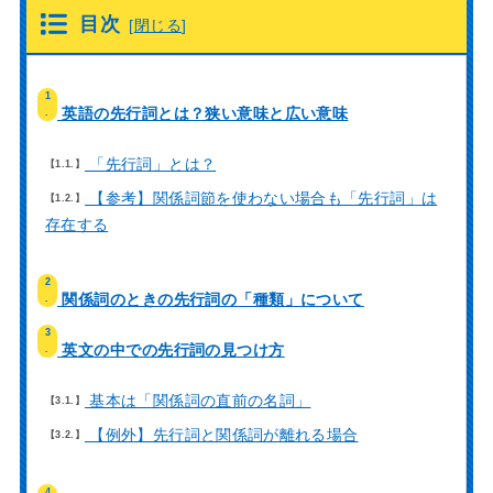
目次
[
閉じる
]
1
英語の先行詞とは？狭い意味と広い意味
.
「先行詞」とは？
1.1.
【参考】関係詞節を使わない場合も「先行詞」は
1.2.
存在する
2
関係詞のときの先行詞の「種類」について
.
3
英文の中での先行詞の見つけ方
.
基本は「関係詞の直前の名詞」
3.1.
【例外】先行詞と関係詞が離れる場合
3.2.
4