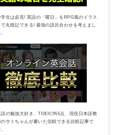
中学生は必見! 英語の「曜日」をRPG風のイラス
トで丸暗記できる! 最強の語呂合わせを考えまし
た。
英語の勉強大好き、TOEIC955点、現役日本語教
師のサトちゃんが書いた信頼できる比較記事で
す。