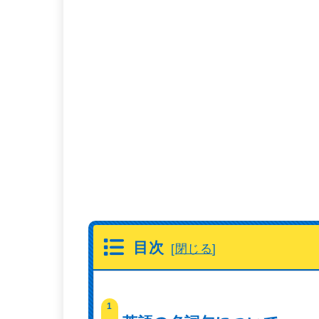
目次
[
閉じる
]
1