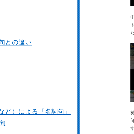
句との違い
など）による「名詞句」
句