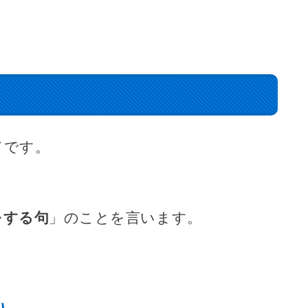
てです。
をする句
」のことを言います。