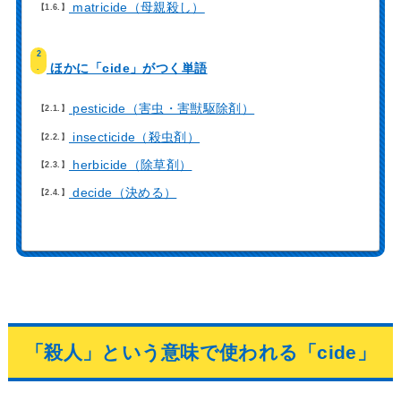
matricide（母親殺し）
1.6.
2
ほかに「cide」がつく単語
.
pesticide（害虫・害獣駆除剤）
2.1.
insecticide（殺虫剤）
2.2.
herbicide（除草剤）
2.3.
decide（決める）
2.4.
「殺人」という意味で使われる「cide」