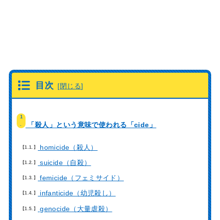
目次
[
閉じる
]
1
「殺人」という意味で使われる「cide」
.
homicide（殺人）
1.1.
suicide（自殺）
1.2.
femicide（フェミサイド）
1.3.
infanticide（幼児殺し）
1.4.
genocide（大量虐殺）
1.5.