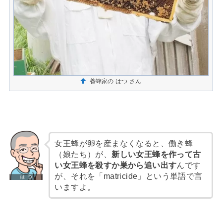
養蜂家の はつ さん
女王蜂が卵を産まなくなると、働き蜂
（娘たち）が、
新しい女王蜂を作って古
い女王蜂を殺すか巣から追い出す
んです
が、それを「matricide」という単語で言
いますよ。