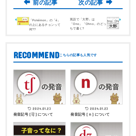
英語で「大野」は
「Pokémon」の「é」
「Ono」「Ohno」のどっ
の上にあるチョンって
ちで書く?
何??
RECOMMEND
2024.01.23
2024.01.23
発音記号 [ t͡ʃ ] について
発音記号 [ n ] について