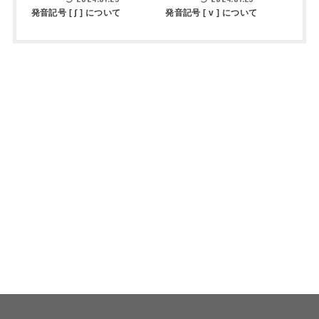
発音記号 [ ʃ ] について
発音記号 [ v ] について