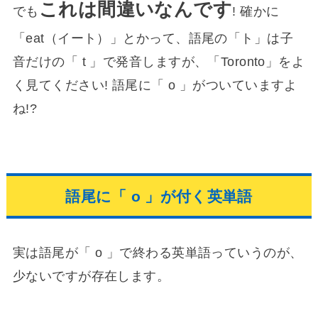
ー
これは間違いなんです
でも
! 確かに
ヤ
「eat（イート）」とかって、語尾の「ト」は子
ー
音だけの「 t 」で発音しますが、「Toronto」をよ
く見てください! 語尾に「 o 」がついていますよ
ね!?
語尾に「 o 」が付く英単語
実は語尾が「 o 」で終わる英単語っていうのが、
少ないですが存在します。