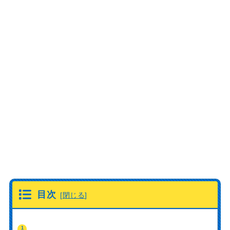
目次
[
閉じる
]
1