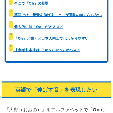
そこで「Oh」の登場
.
3
英語では「母音を伸ばすこと」が意味の差にならない
.
4
個人的には「Oo」がオススメ
.
5
「Oh」と書くと日本人同士ではわかりやすい
.
6
【参考】本来は「Ôno / Ōno」がベスト
.
英語で「伸ばす音」を表現したい
「大野（おおの）」をアルファベットで「
Ono
」