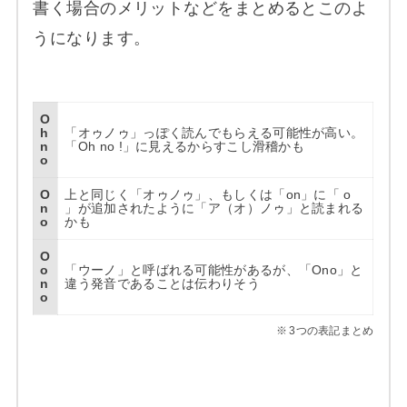
書く場合のメリットなどをまとめるとこのよ
うになります。
O
h
「オゥノゥ」っぽく読んでもらえる可能性が高い。
n
「Oh no !」に見えるからすこし滑稽かも
o
O
上と同じく「オゥノゥ」、もしくは「on」に「 o
n
」が追加されたように「ア（オ）ノゥ」と読まれる
o
かも
O
o
「ウーノ」と呼ばれる可能性があるが、「Ono」と
n
違う発音であることは伝わりそう
o
3つの表記まとめ