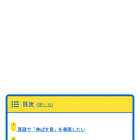
目次
[
閉じる
]
1
英語で「伸ばす音」を表現したい
.
2