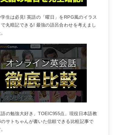
中学生は必見! 英語の「曜日」をRPG風のイラス
トで丸暗記できる! 最強の語呂合わせを考えまし
た。
英語の勉強大好き、TOEIC955点、現役日本語教
師のサトちゃんが書いた信頼できる比較記事で
す。