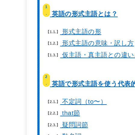
1
英語の形式主語とは？
.
形式主語の形
1.1.
形式主語の意味・訳し方
1.2.
仮主語・真主語との違い
1.3.
2
英語で形式主語を使う代表
.
不定詞（to〜）
2.1.
that節
2.2.
疑問詞節
2.3.