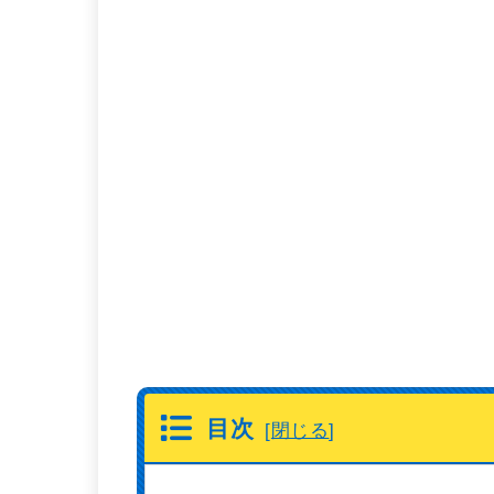
目次
[
閉じる
]