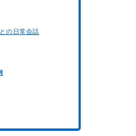
との日常会話
例