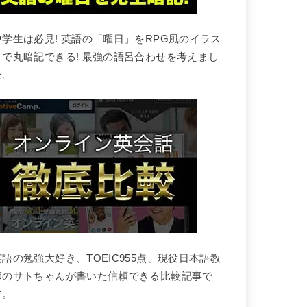
中学生は必見! 英語の「曜日」をRPG風のイラス
トで丸暗記できる! 最強の語呂合わせを考えまし
た。
英語の勉強大好き、TOEIC955点、現役日本語教
師のサトちゃんが書いた信頼できる比較記事で
す。