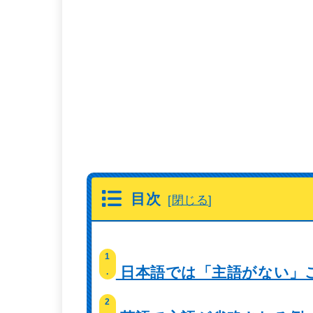
目次
[
閉じる
]
1
日本語では「主語がない」
.
2