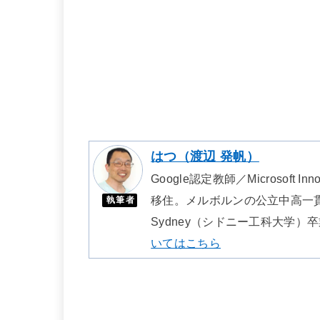
はつ（渡辺 発帆）
Google認定教師／Microsoft I
移住。メルボルンの公立中高一貫校で日本語
執筆者
Sydney（シドニー工科大学）卒業、
いてはこちら