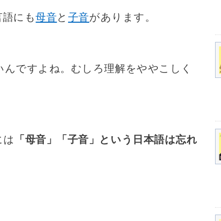
言語にも
母音
と
子音
があります。
いんですよね。むしろ理解をややこしく
には
「母音」「子音」という日本語は忘れ
。