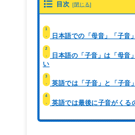
目次
[
閉じる
]
1
日本語での「母音」「子音
.
2
日本語の「子音」は「母音
.
い
3
英語では「子音」と「子音
.
4
英語では最後に子音がくる
.