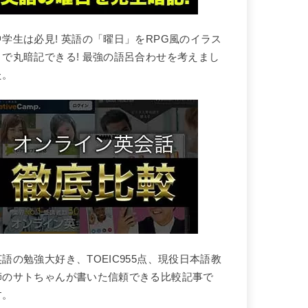
中学生は必見! 英語の「曜日」をRPG風のイラス
トで丸暗記できる! 最強の語呂合わせを考えまし
た。
英語の勉強大好き、TOEIC955点、現役日本語教
師のサトちゃんが書いた信頼できる比較記事で
す。