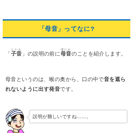
「母音」ってなに?
しいん
ぼいん
「
子音
」の説明の前に
母音
のことを紹介します。
母音というのは、喉の奥から、口の中で
音を遮ら
れないように出す発音
です。
説明が難しいですね……。