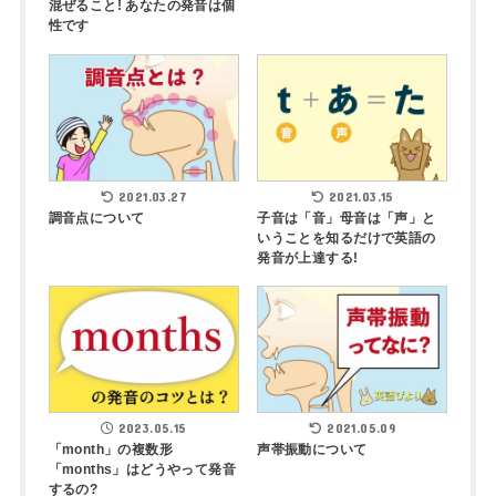
混ぜること! あなたの発音は個
性です
2021.03.27
2021.03.15
調音点について
子音は「音」母音は「声」と
いうことを知るだけで英語の
発音が上達する!
2023.05.15
2021.05.09
「month」の複数形
声帯振動について
「months」はどうやって発音
するの?