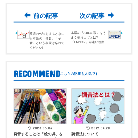
本場の『ABCの歌』をう
英語の勉強をするときに
まく歌うコツとは?
日本語の「母音」「子
「LMNOP」が速い理由
音」という表現は忘れて
ください!
RECOMMEND
2023.05.04
2021.04.28
発音することは「絵の具」を
調音法について