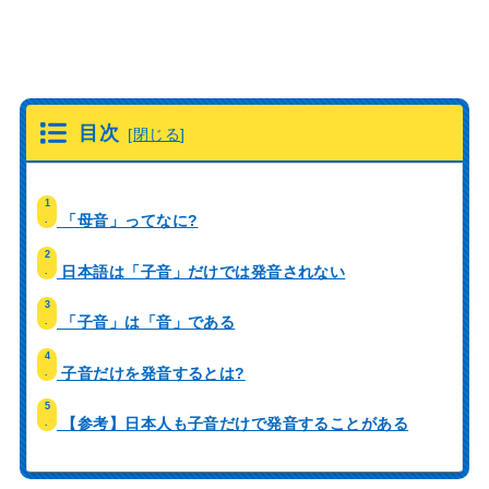
目次
[
閉じる
]
1
「母音」ってなに?
.
2
日本語は「子音」だけでは発音されない
.
3
「子音」は「音」である
.
4
子音だけを発音するとは?
.
5
【参考】日本人も子音だけで発音することがある
.