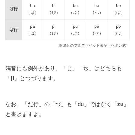
ba
bi
bu
be
bo
ば行
（ば）
（び）
（ぶ）
（べ）
（ぼ）
pa
pi
pu
pe
po
ぱ行
（ぱ）
（ぴ）
（ぷ）
（ぺ）
（ぽ）
濁音のアルファベット表記（ヘボン式）
濁音にも例外があり、「じ」「ぢ」はどちらも
「
ji
」とつづります。
なお、「だ行」の「づ」も「du」ではなく「
zu
」
と書きますよ。