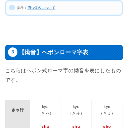
参考：
四つ仮名について
【拗音】ヘボンローマ字表
こちらはヘボン式ローマ字の拗音を表にしたもの
です。
kya
kyu
kyo
きゃ行
（きゃ）
（きゅ）
（きょ）
sha
shu
sho