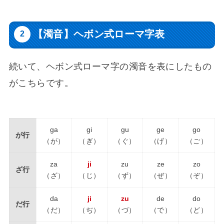
【濁音】ヘボン式ローマ字表
続いて、ヘボン式ローマ字の濁音を表にしたもの
がこちらです。
ga
gi
gu
ge
go
が行
（が）
（ぎ）
（ぐ）
（げ）
（ご）
za
ji
zu
ze
zo
ざ行
（ざ）
（じ）
（ず）
（ぜ）
（ぞ）
da
ji
zu
de
do
だ行
（だ）
（ぢ）
（づ）
（で）
（ど）