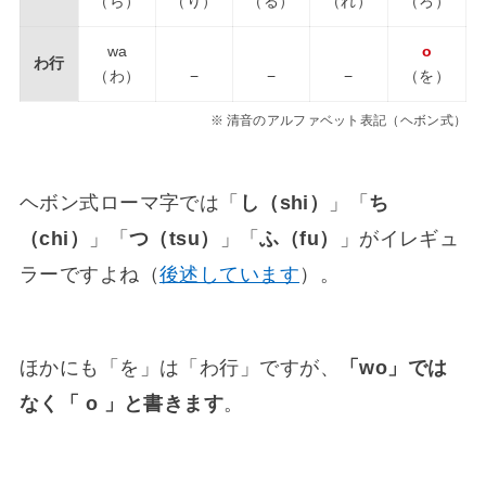
（ら）
（り）
（る）
（れ）
（ろ）
wa
o
わ行
（わ）
−
−
−
（を）
清音のアルファベット表記（ヘボン式）
ヘボン式ローマ字では「
し（shi）
」「
ち
（chi）
」「
つ（tsu）
」「
ふ（fu）
」がイレギュ
ラーですよね（
後述しています
）。
ほかにも「を」は「わ行」ですが、
「wo」では
なく「 o 」と書きます
。