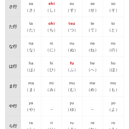
sa
shi
su
se
so
さ行
（さ）
（し）
（す）
（せ）
（そ）
ta
chi
tsu
te
to
た行
（た）
（ち）
（つ）
（て）
（と）
na
ni
nu
ne
no
な行
（な）
（に）
（ぬ）
（ね）
（の）
ha
hi
fu
he
ho
は行
（は）
（ひ）
（ふ）
（へ）
（ほ）
ma
mi
mu
me
mo
ま行
（ま）
（み）
（む）
（め）
（も）
ya
yu
yo
や行
（や）
−
（ゆ）
−
（よ）
ra
ri
ru
re
ro
ら行