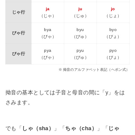
ja
ju
jo
じゃ行
（じゃ）
（じゅ）
（じょ）
bya
byu
byo
びゃ行
（びゃ）
（びゅ）
（びょ）
pya
pyu
pyo
ぴゃ行
（ぴゃ）
（ぴゅ）
（ぴょ）
拗音のアルファベット表記（ヘボン式）
拗音の基本としては子音と母音の間に「y」をは
さみます。
でも「
しゃ（sha）
」「
ちゃ（cha）
」「
じゃ