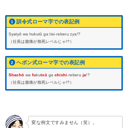
訓令式ローマ字での表記例
Syatyô wa hukutû ga tisi-reberu zya!?
（社長は腹痛が致死レベルじゃ!?）
ヘボン式ローマ字での表記例
Shachō
wa
fu
ku
tsū
ga
chishi
-reberu
ja
!?
（社長は腹痛が致死レベルじゃ!?）
変な例文ですみません（笑）。