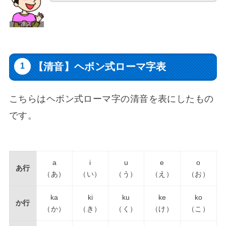
【清音】ヘボン式ローマ字表
こちらはヘボン式ローマ字の清音を表にしたもの
です。
a
i
u
e
o
あ行
（あ）
（い）
（う）
（え）
（お）
ka
ki
ku
ke
ko
か行
（か）
（き）
（く）
（け）
（こ）