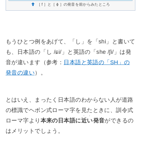
［ f ］と［ ɸ ］の発音を前からみたところ
もうひとつ例をあげて、「し」を「shi」と書いて
も、日本語の「し /ɕi/」と英語の「she /ʃi/」は発
音が違います（参考：
日本語と英語の「SH」の
発音の違い
）。
とはいえ、まったく日本語のわからない人が道路
の標識でヘボン式ローマ字を見たときに、訓令式
・・
ローマ字より
本来の日本語に
近い
発音
ができるの
はメリットでしょう。