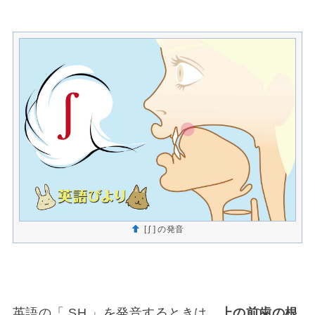
[ ʃ ] の発音
英語の「 SH 」を発音するときは、
上の前歯の根