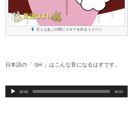
舌と上あごの間にスキマを作るイメージ
日本語の「 SH 」はこんな音になるはずです。
音
00:00
00:00
声
プ
レ
ー